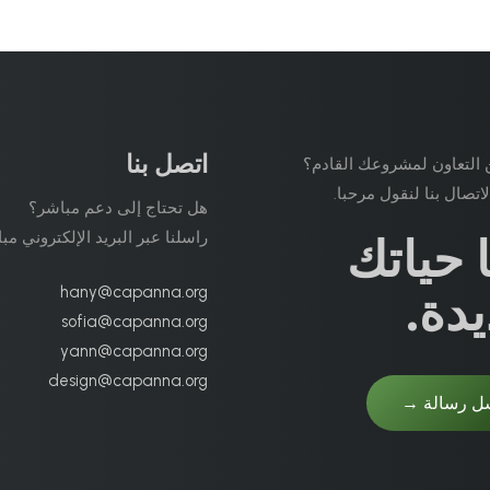
اتصل بنا
التعاون لمشروعك القادم؟
لاتصال بنا لنقول مرحبا.
هل تحتاج إلى دعم مباشر؟
راسلنا عبر البريد الإلكتروني مب
ا حياتك
hany@capanna.org
يدة.
sofia@capanna.org
yann@capanna.org
design@capanna.org
ل رسالة →