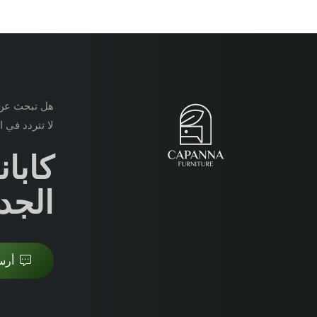
هل تبحث عن 
لا تتردد في ا
كابان
الجد
أرس