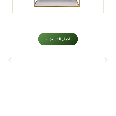
أكمل القراءة 🡣