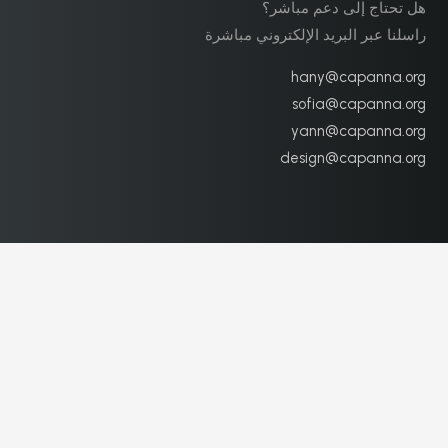
هل تحتاج إلى دعم مباشر؟
راسلنا عبر البريد الإلكتروني مباشرة
hany@capanna.org
sofia@capanna.org
yann@capanna.org
design@capanna.org
منتجات كابانا
اكسسوارات اثاث
7
اكسسوارات اثاث
1
اثاث نهائي
16
تخصيصات منزلية كاملة
7
تصميمات منازل كاملة
6