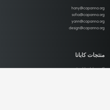
hany@capanna.org
sofia@capanna.org
yann@capanna.org
design@capanna.org
منتجات كابانا
اكسسوارات اثاث
7
اكسسوارات اثاث
1
اثاث نهائي
16
تخصيصات منزلية كاملة
7
تصميمات منازل كاملة
6
ديكورات هادئة
3