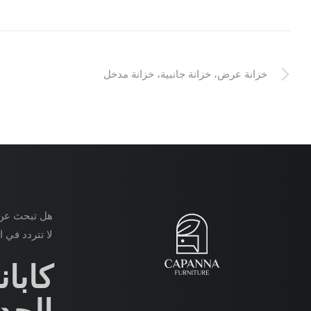
خزانة عرض، خزانة جانبية، خزانة مدخل
هل تبحث عن 
لا تتردد في ا
كابان